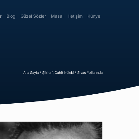
r
Blog
Güzel Sözler
Masal
İletişim
Künye
Ana Sayfa \
Şiirler \
Cahit Külebi \
Sivas Yollarında