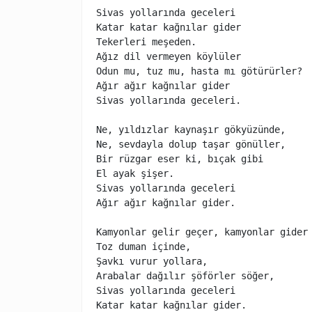
Sivas yollarında geceleri

Katar katar kağnılar gider

Tekerleri meşeden.

Ağız dil vermeyen köylüler

Odun mu, tuz mu, hasta mı götürürler?

Ağır ağır kağnılar gider

Sivas yollarında geceleri.

Ne, yıldızlar kaynaşır gökyüzünde,

Ne, sevdayla dolup taşar gönüller,

Bir rüzgar eser ki, bıçak gibi

El ayak şişer.

Sivas yollarında geceleri

Ağır ağır kağnılar gider.

Kamyonlar gelir geçer, kamyonlar gider

Toz duman içinde,

Şavkı vurur yollara,

Arabalar dağılır şöförler söğer,

Sivas yollarında geceleri

Katar katar kağnılar gider.