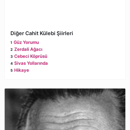
Diğer Cahit Külebi Şiirleri
Güz Yorumu
Zerdali Ağacı
Cebeci Köprüsü
Sivas Yollarında
Hikaye