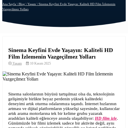
Ana Sayfa \
Blog \
Yaşam \
Sinema Keyfini Evde Yaşayın: Kaliteli HD Film İzlemenin
Vazgeçilmez Yolları
Sinema Keyfini Evde Yaşayın: Kaliteli HD
Film İzlemenin Vazgeçilmez Yolları
Yaşam
10 Kasım 2025
Sinema salonlarının büyüsü tartışılmaz olsa da, teknolojinin
gelişimiyle birlikte beyaz perdenin yüksek kalitedeki
deneyimi artık oturma odalarımıza taşındı. İnternet hızlarının
artması ve dijital platformların yükselişi sayesinde, kullanıcılar
artık arama motorlarına tek bir kelime grubu yazarak
aradıkları kaliteli eğlenceye anında ulaşabiliyor:
HD film izle
.
Günümüzde bir filmi izlemek sadece bir aktivite değil, aynı
zamanda yüksek çözünürlüklü görsellik ve kristal netliğinde