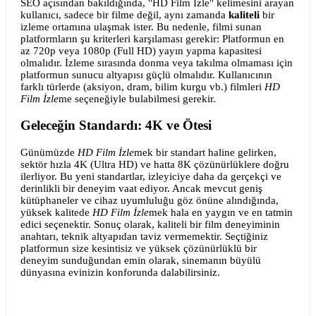
SEO açısından bakıldığında, "HD Film İzle" kelimesini arayan
kullanıcı, sadece bir filme değil, aynı zamanda
kaliteli
bir
izleme ortamına ulaşmak ister. Bu nedenle, filmi sunan
platformların şu kriterleri karşılaması gerekir: Platformun en
az 720p veya 1080p (Full HD) yayın yapma kapasitesi
olmalıdır. İzleme sırasında donma veya takılma olmaması için
platformun sunucu altyapısı güçlü olmalıdır. Kullanıcının
farklı türlerde (aksiyon, dram, bilim kurgu vb.) filmleri
HD
Film İzle
me seçeneğiyle bulabilmesi gerekir.
Geleceğin Standardı: 4K ve Ötesi
Günümüzde
HD Film İzle
mek bir standart haline gelirken,
sektör hızla 4K (Ultra HD) ve hatta 8K çözünürlüklere doğru
ilerliyor. Bu yeni standartlar, izleyiciye daha da gerçekçi ve
derinlikli bir deneyim vaat ediyor. Ancak mevcut geniş
kütüphaneler ve cihaz uyumluluğu göz önüne alındığında,
yüksek kalitede
HD Film İzle
mek hala en yaygın ve en tatmin
edici seçenektir. Sonuç olarak, kaliteli bir film deneyiminin
anahtarı, teknik altyapıdan taviz vermemektir. Seçtiğiniz
platformun size kesintisiz ve yüksek çözünürlüklü bir
deneyim sunduğundan emin olarak, sinemanın büyülü
dünyasına evinizin konforunda dalabilirsiniz.