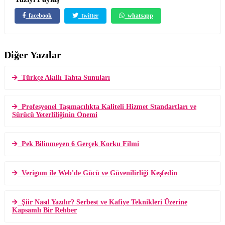
facebook
twitter
whatsapp
Diğer Yazılar
Türkçe Akıllı Tahta Sunuları
Profesyonel Taşımacılıkta Kaliteli Hizmet Standartları ve
Sürücü Yeterliliğinin Önemi
Pek Bilinmeyen 6 Gerçek Korku Filmi
Verigom ile Web'de Gücü ve Güvenilirliği Keşfedin
Şiir Nasıl Yazılır? Serbest ve Kafiye Teknikleri Üzerine
Kapsamlı Bir Rehber