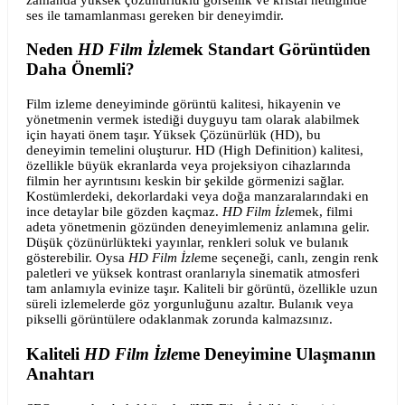
ses ile tamamlanması gereken bir deneyimdir.
Neden
HD Film İzle
mek Standart Görüntüden
Daha Önemli?
Film izleme deneyiminde görüntü kalitesi, hikayenin ve
yönetmenin vermek istediği duyguyu tam olarak alabilmek
için hayati önem taşır. Yüksek Çözünürlük (HD), bu
deneyimin temelini oluşturur. HD (High Definition) kalitesi,
özellikle büyük ekranlarda veya projeksiyon cihazlarında
filmin her ayrıntısını keskin bir şekilde görmenizi sağlar.
Kostümlerdeki, dekorlardaki veya doğa manzaralarındaki en
ince detaylar bile gözden kaçmaz.
HD Film İzle
mek, filmi
adeta yönetmenin gözünden deneyimlemeniz anlamına gelir.
Düşük çözünürlükteki yayınlar, renkleri soluk ve bulanık
gösterebilir. Oysa
HD Film İzle
me seçeneği, canlı, zengin renk
paletleri ve yüksek kontrast oranlarıyla sinematik atmosferi
tam anlamıyla evinize taşır. Kaliteli bir görüntü, özellikle uzun
süreli izlemelerde göz yorgunluğunu azaltır. Bulanık veya
pikselli görüntülere odaklanmak zorunda kalmazsınız.
Kaliteli
HD Film İzle
me Deneyimine Ulaşmanın
Anahtarı