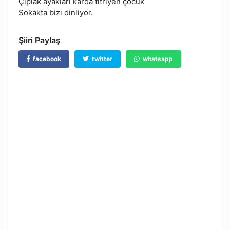
Çıplak ayakları karda titriyen çocuk
Sokakta bizi dinliyor.
Şiiri Paylaş
facebook
twitter
whatsapp