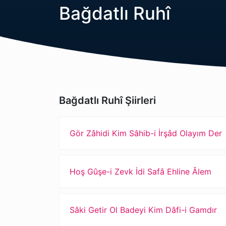
Bağdatlı Ruhî
Bağdatlı Ruhî Şiirleri
Gör Zâhidi Kim Sâhib-i İrşâd Olayım Der
Hoş Gûşe-i Zevk İdi Safâ Ehline Âlem
Sâki Getir Ol Badeyi Kim Dâfi-i Gamdır