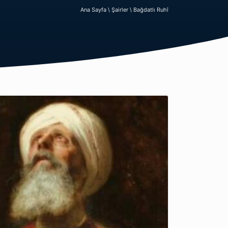
Ana Sayfa \
Şairler \
Bağdatlı Ruhî