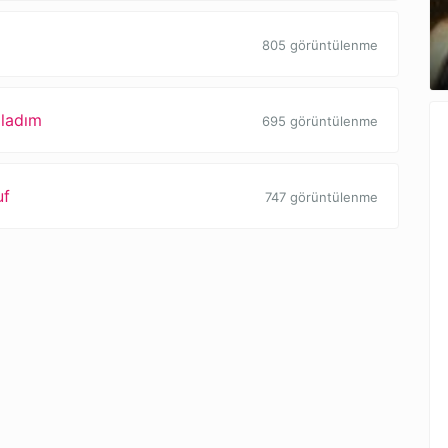
805 görüntülenme
ğladım
695 görüntülenme
uf
747 görüntülenme