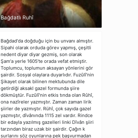
Bağdatlı Ruhî
Bağdad'da doğduğu için bu unvanı almıştır.
Sipahi olarak orduda görev yapmış, çeşitli
nedent diyar diyar gezmiş, son olarak
Şam'a yerle 1605'te orada vefat etmiştir.
Toplumcu, toplumun aksayan yönlerini gör
şairdir. Sosyal olaylara duyarlıdır. Fuzûlî'nin
Şikayet olarak bilinen mektubunda dile
getirdiği aksakl gazel formunda şiire
dökmüştür. Fuzûlî'nin etkis tında olan Rûhî,
ona nazîreler yazmıştır. Zaman zaman lirik
şiirler de yazmıştır. Rühî, çok sayıda gazel
yazmıştır, dîvânında 1115 zel vardır. Rindce
bir edayla yazılmış gazelleri linki Dîvân şiiri
tarzından biraz uzak bir şairdir. Çağın k
surlarını söz oyunlarına pek başvurmadan