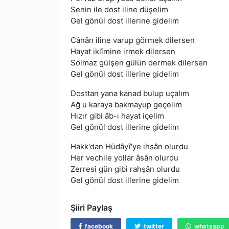
Senin ile dost iline düşelim
Gel gönül dost illerine gidelim
Cânân iline varup görmek dilersen
Hayat iklîmine irmek dilersen
Solmaz gülşen gülün dermek dilersen
Gel gönül dost illerine gidelim
Dosttan yana kanad bulup uçalım
Ağ u karaya bakmayup geçelim
Hızır gibi âb-ı hayat içelim
Gel gönül dost illerine gidelim
Hakk'dan Hüdâyî'ye ihsân olurdu
Her vechile yollar âsân olurdu
Zerresi gün gibi rahşân olurdu
Gel gönül dost illerine gidelim
Şiiri Paylaş
facebook
twitter
whatsapp