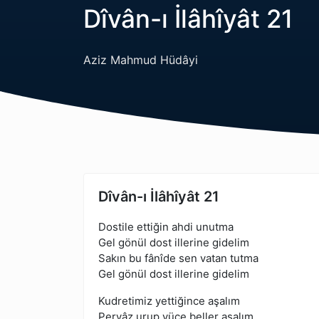
Dîvân-ı İlâhîyât 21
Aziz Mahmud Hüdâyi
Dîvân-ı İlâhîyât 21
Dostile ettiğin ahdi unutma
Gel gönül dost illerine gidelim
Sakın bu fânîde sen vatan tutma
Gel gönül dost illerine gidelim
Kudretimiz yettiğince aşalım
Pervâz urup yüce beller aşalım