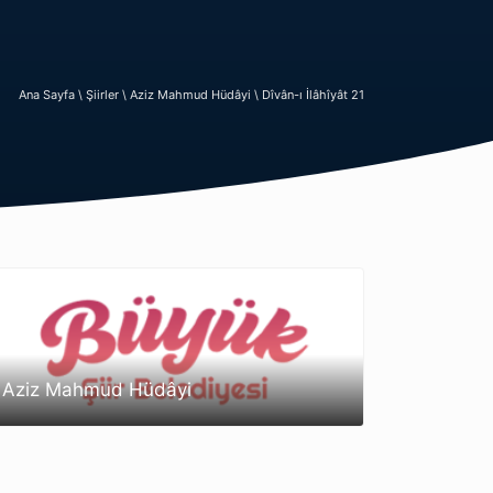
Ana Sayfa \
Şiirler \
Aziz Mahmud Hüdâyi \
Dîvân-ı İlâhîyât 21
Aziz Mahmud Hüdâyi