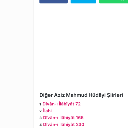
Diğer Aziz Mahmud Hüdâyi Şiirleri
Dîvân-ı İlâhîyât 72
İlahi
Dîvân-ı İlâhîyât 165
Dîvân-ı İlâhîyât 230