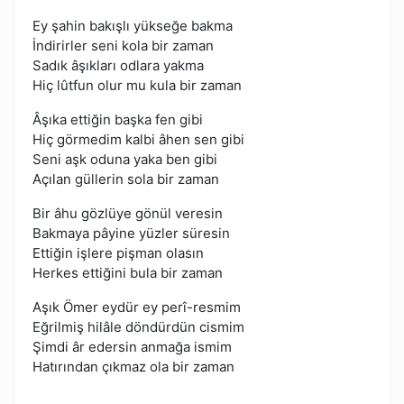
Ey şahin bakışlı yükseğe bakma
İndirirler seni kola bir zaman
Sadık âşıkları odlara yakma
Hiç lûtfun olur mu kula bir zaman
Âşıka ettiğin başka fen gibi
Hiç görmedim kalbi âhen sen gibi
Seni aşk oduna yaka ben gibi
Açılan güllerin sola bir zaman
Bir âhu gözlüye gönül veresin
Bakmaya pâyine yüzler süresin
Ettiğin işlere pişman olasın
Herkes ettiğini bula bir zaman
Aşık Ömer eydür ey perî-resmim
Eğrilmiş hilâle döndürdün cismim
Şimdi âr edersin anmağa ismim
Hatırından çıkmaz ola bir zaman