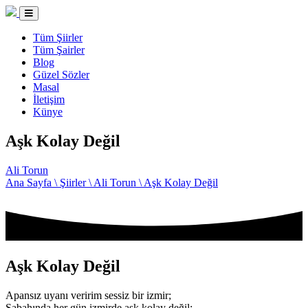
Tüm Şiirler
Tüm Şairler
Blog
Güzel Sözler
Masal
İletişim
Künye
Aşk Kolay Değil
Ali Torun
Ana Sayfa \
Şiirler \
Ali Torun \
Aşk Kolay Değil
Aşk Kolay Değil
Apansız uyanı veririm sessiz bir izmir;
Sabahında her gün izmirde aşk kolay değil;