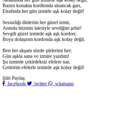
Bazen konakta kordlonda alsancak garı,
Etrafında her gün izmirle aşk kolay değil!
Sessizliği dinlerim her güzel izmir,
Anında hüznün lalesiyle sevdiğim şehir!
Sevgili güzel izmirde aşk aşk kordon;
Boyu dolaşırım kordonda aşk kolay değil.
Ben her akşam sözde şiirlerimi her;
Gün aşkla sana ve izmire yazdım!
Şu izmirde çekirdeksiz efelere nar,
Getiririm efelerle izmirde aşk kolay değil!
Şiiri Paylaş
facebook
twitter
whatsapp