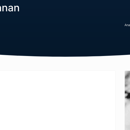
anan
Ana