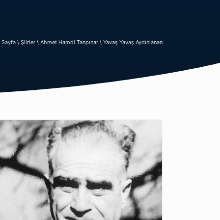
 Sayfa \
Şiirler \
Ahmet Hamdi Tanpınar \
Yavaş Yavaş Aydınlanan