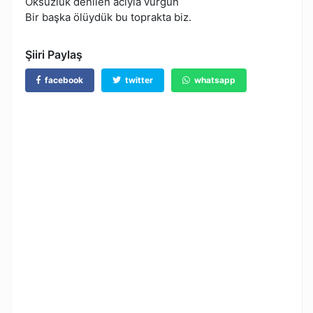
Öksüzlük denilen acıyla vurgun
Bir başka ölüydük bu toprakta biz.
Şiiri Paylaş
facebook
twitter
whatsapp