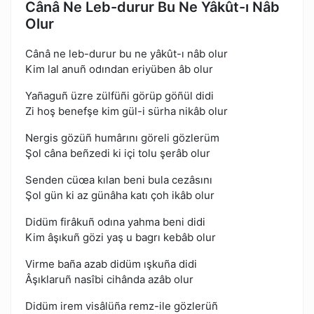
Cânâ Ne Leb-durur Bu Ne Yâkût-ı Nâb
Olur
Cânâ ne leb-durur bu ne yâkût-ı nâb olur
Kim lal anuñ odından eriyüben âb olur
Yañaguñ üzre zülfüñi görüp göñül didi
Zi hoş benefşe kim gül-i sürha nikâb olur
Nergis gözüñ humârını göreli gözlerüm
Şol câna beñzedi ki içi tolu şerâb olur
Senden cüœa kılan beni bula cezâsını
Şol gün ki az günâha katı çoh ikâb olur
Didüm firâkuñ odına yahma beni didi
Kim âşıkuñ gözi yaş u bagrı kebâb olur
Virme baña azab didüm ışkuña didi
Âşıklaruñ nasîbi cihânda azâb olur
Didüm irem visâlüña remz-ile gözlerüñ