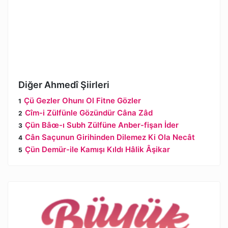
Diğer Ahmedî Şiirleri
Çü Gezler Ohunı Ol Fitne Gözler
Cîm-i Zülfünle Gözündür Câna Zâd
Çün Bâœ-ı Subh Zülfüne Anber-fişan İder
Cân Saçunun Girihinden Dilemez Ki Ola Necât
Çün Demür-ile Kamışı Kıldı Hâlik Âşikar