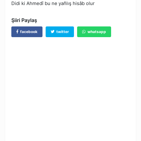
Didi ki Ahmedî bu ne yañlış hisâb olur
Şiiri Paylaş
facebook
twitter
whatsapp